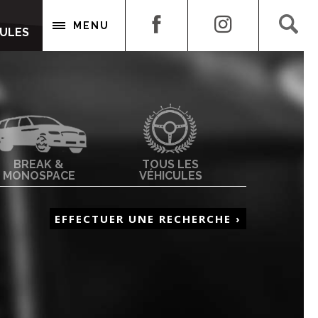
CULES
MENU
CULES
BREAK &
TOUS LES
MONOSPACE
VÉHICULES
EFFECTUER UNE RECHERCHE ›