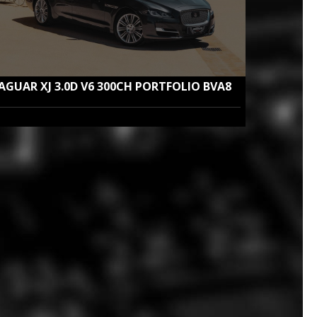
JAGUAR XJ
3.0D V6 300CH PORTFOLIO BVA8
iesel | Boite Automatique | 09 / 2019 | 26 850Km | 19cv