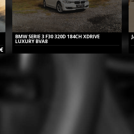
BMW SERIE 3 F30
320D 184CH XDRIVE
LUXURY BVA8
0€
D
Diesel | Boite Automatique | 11 / 2012 | 144 200Km | 10cv