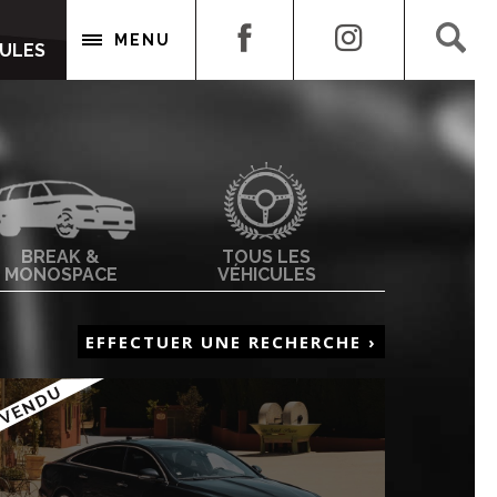
CULES
MENU
CULES
BREAK &
TOUS LES
MONOSPACE
VÉHICULES
EFFECTUER UNE RECHERCHE ›