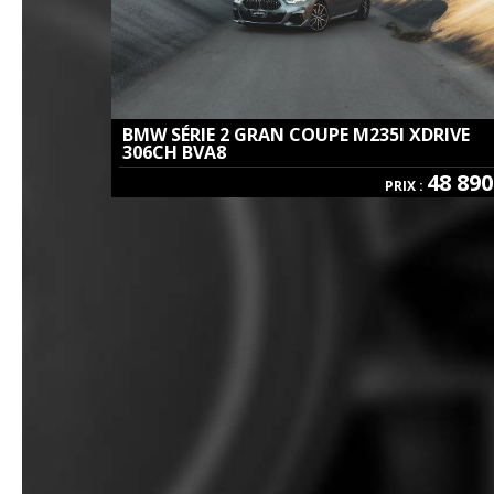
BMW SÉRIE 2 GRAN COUPE
M235I XDRIVE
306CH BVA8
48 89
PRIX :
Essence | Boite Automatique | 07 / 2024 | 19 000Km | 19cv