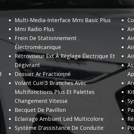
Multi-Media-Interface Mmi Basic Plus
Co
Mmi Radio Plus
Ai
Frein De Stationnement
Ai
Électromécanique
Ai
Rétroviseur Ext À Réglage Électrique Et
Ai
Dégivrant
As
d
Dossier Ar Fractionné
Ap
Volant Cuir 3 Branches Avec
An
Multifonctions Plus Et Palettes
Ki
Changement Vitesse
Sy
Becquet De Pavillon
Pa
Eclairage Ambiant Led Multicolore
Ré
Système D'assistance De Conduite:
Po