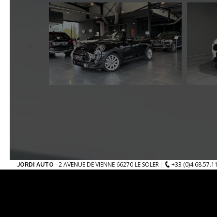
FORD FOCUS
1.0
ECOBOOST
125CH S&S
TITANIUM
-
2 AVENUE DE VIENNE 66270 LE SOLER
|
+33 (0)4.68.57.1
JORDI AUTO