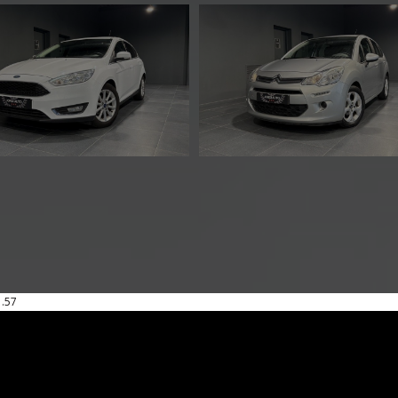
CITROËN C3
BMW SERIE 2
PURETECH
COUPE F22
82CH
218I 136CH
CONFORT
LOUNGE BVA8
1.57